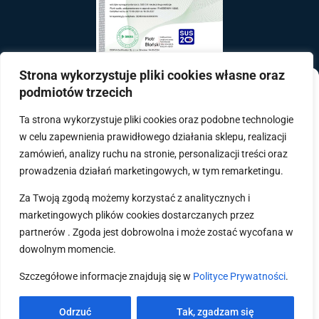
Strona wykorzystuje pliki cookies własne oraz
Zarządzaj zgodą
podmiotów trzecich
Na skróty
Ta strona wykorzystuje pliki cookies oraz podobne technologie
Aby zapewnić jak najlepsze wrażenia, korzystamy z technologii, takich jak
ISO 9001
w celu zapewnienia prawidłowego działania sklepu, realizacji
pliki cookie, do przechowywania i/lub uzyskiwania dostępu do informacji o
ISO 27001
urządzeniu. Zgoda na te technologie pozwoli nam przetwarzać dane, takie
zamówień, analizy ruchu na stronie, personalizacji treści oraz
jak zachowanie podczas przeglądania lub unikalne identyfikatory na tej
ISO 14001
prowadzenia działań marketingowych, w tym remarketingu.
stronie. Brak wyrażenia zgody lub wycofanie zgody może niekorzystnie
ISO 45001
wpłynąć na niektóre cechy i funkcje.
Kontakt
Za Twoją zgodą możemy korzystać z analitycznych i
Ochrona danych osobowych
marketingowych plików cookies dostarczanych przez
Regulamin i polityka prywatności
Akceptuję
partnerów . Zgoda jest dobrowolna i może zostać wycofana w
Privacy Policy
dowolnym momencie.
Odmów
Szczegółowe informacje znajdują się w
Polityce Prywatności
.
Zobacz preferencje
Copyright 2019 - centrum-doskonalenia.pl
Odrzuć
Tak, zgadzam się