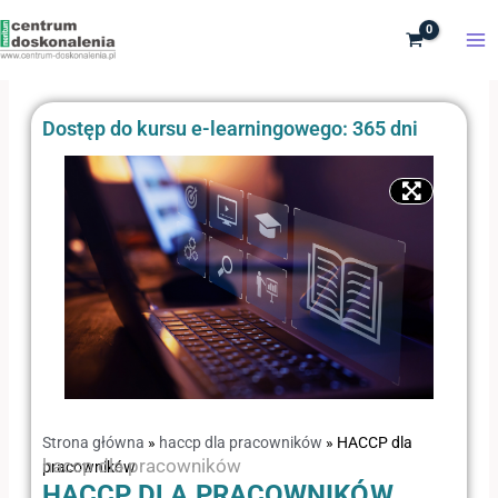
Przejdź
do
treści
Dostęp do kursu e-learningowego: 365 dni
Strona główna
»
haccp dla pracowników
»
HACCP dla
haccp dla pracowników
pracowników
HACCP DLA PRACOWNIKÓW